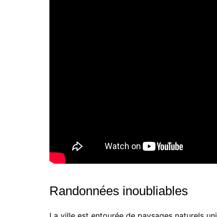
Randonnées inoubliables
La ville est entourée de paysages naturels un