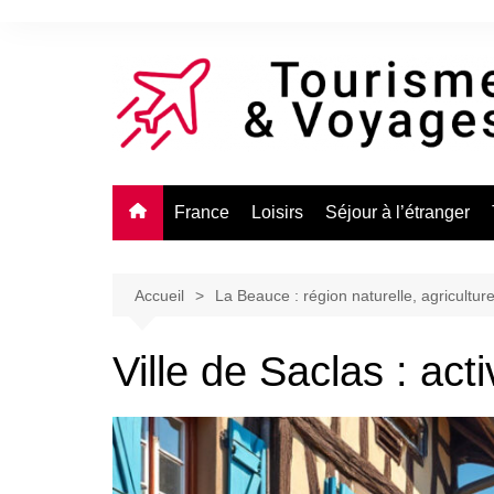
Aller
au
contenu
France
Loisirs
Séjour à l’étranger
Accueil
La Beauce : région naturelle, agriculture
Ville de Saclas : activ