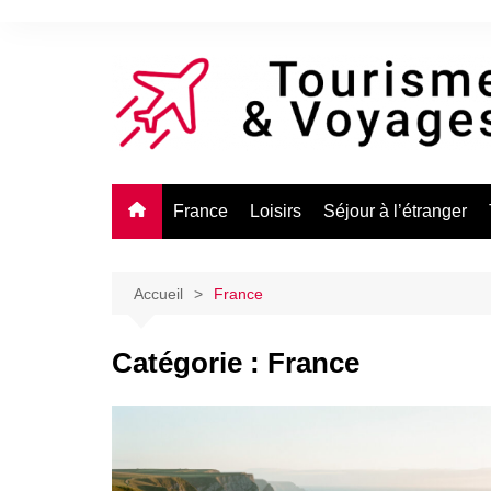
Aller
au
contenu
France
Loisirs
Séjour à l’étranger
Accueil
France
Catégorie :
France