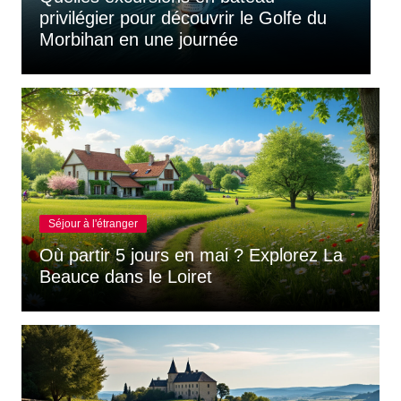
Comment composer un itinéraire en
Q
Bretagne selon la durée du séjour ?
a
Séjour à l'étranger
Où partir 5 jours en mai ? Explorez La
Beauce dans le Loiret