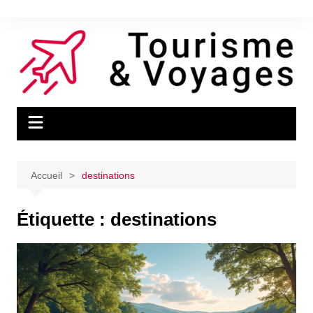
Aller
au
contenu
Accueil
destinations
Étiquette :
destinations