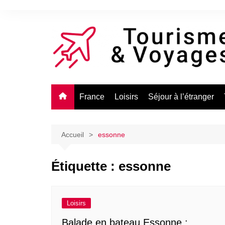
Aller
au
contenu
France
Loisirs
Séjour à l’étranger
Accueil
essonne
Étiquette :
essonne
Loisirs
Balade en bateau Essonne :