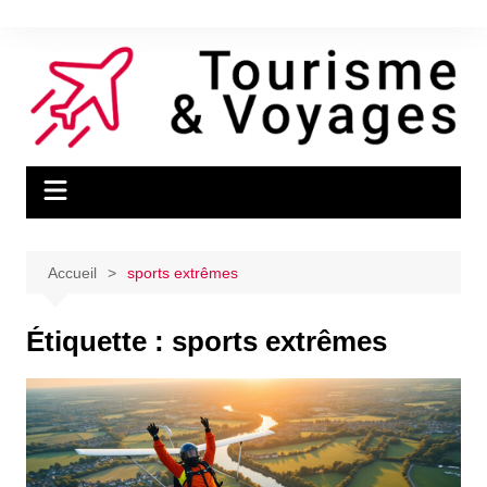
Aller
au
contenu
Accueil
sports extrêmes
Étiquette :
sports extrêmes