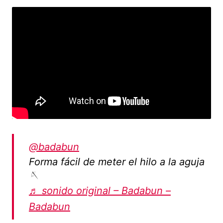
@badabun
Forma fácil de meter el hilo a la aguja
🪡
♬ sonido original – Badabun –
Badabun