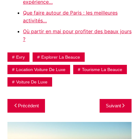
expérience…
Que faire autour de Paris : les meilleures
activités…
Où partir en mai pour profiter des beaux jours
?
Evry
Explorer La Beauce
Location Voiture De Luxe
Tourisme La Beauce
Voiture De Luxe
Navigation
Précédent
Suivant
de
l’article