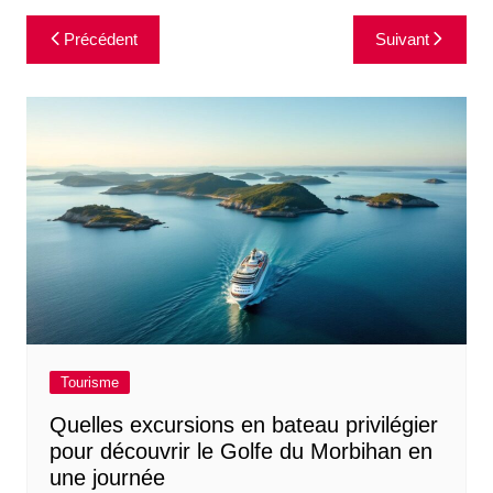
Navigation
Précédent
Suivant
de
l’article
Tourisme
Quelles excursions en bateau privilégier
pour découvrir le Golfe du Morbihan en
une journée