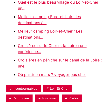
Quel est le plus beau village du Loir-et-Cher :
un…
Meilleur camping Eure-et-Loir : les
destinations à…
Meilleur camping Loir-et-Cher : Les
destinations…
Croisières sur le Cher et la Loire : une
expérience…
Croisières en péniche sur le canal de la Loire :
une…
Où partir en mars ? voyager pas cher
Incontournables
Loir-Et-Cher
Patrimoine
Tourisme
Visites