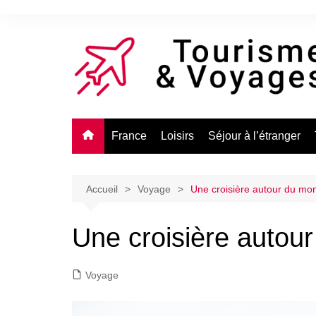
Aller
au
contenu
France
Loisirs
Séjour à l’étranger
Accueil
Voyage
Une croisière autour du mo
Une croisière autou
Voyage